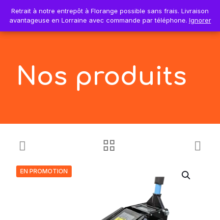
0
Retrait à notre entrepôt à Florange possible sans frais. Livraison
Retrait à notre entrepôt à Florange possible sans frais. Livraison
0,00€
avantageuse en Lorraine avec commande par téléphone.
avantageuse en Lorraine avec commande par téléphone.
Ignorer
Ignorer
Nos produits
EN PROMOTION