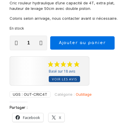
Cric rouleur hydraulique d’une capacité de 4T, extra plat,
hauteur de levage 50cm avec double piston.
Coloris selon arrivage, nous contacter avant si nécessaire.
En stock
quantité
Ajouter au panier
de
Cric
hydraulique
extra-
plat
-
Basé sur 18 avis
double-
VOIR LES AVIS
piston
UGS :
OUT-CRIC4T
Catégorie :
Outillage
Partager :
Facebook
X