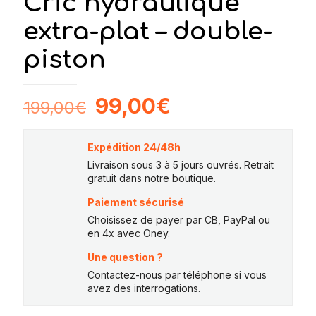
Cric hydraulique
extra-plat – double-
piston
Le
Le
99,00
€
199,00
€
prix
prix
initial
actuel
Expédition 24/48h
était :
est :
Livraison sous 3 à 5 jours ouvrés. Retrait
gratuit dans notre boutique.
199,00€.
99,00€.
Paiement sécurisé
Choisissez de payer par CB, PayPal ou
en 4x avec Oney.
Une question ?
Contactez-nous par téléphone si vous
avez des interrogations.