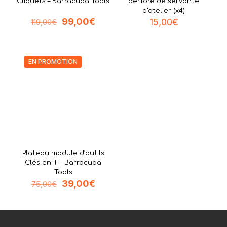
Cliquets – Barracuda Tools
perforé de servante
d’atelier (x4)
Le
Le
99,00
€
15,00
€
119,00
€
prix
prix
initial
actuel
était :
est :
119,00€.
99,00€.
EN PROMOTION
Plateau module d’outils
Clés en T – Barracuda
Tools
Le
Le
39,00
€
75,00
€
prix
prix
initial
actuel
était :
est :
75,00€.
39,00€.