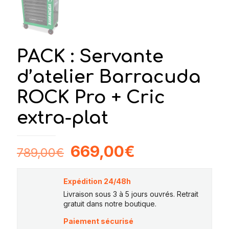
PACK : Servante
d’atelier Barracuda
ROCK Pro + Cric
extra-plat
Le
Le
669,00
€
789,00
€
prix
prix
initial
actuel
Expédition 24/48h
était :
est :
Livraison sous 3 à 5 jours ouvrés. Retrait
gratuit dans notre boutique.
789,00€.
669,00€.
Paiement sécurisé