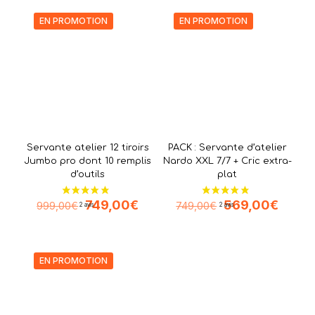
EN PROMOTION
EN PROMOTION
Servante atelier 12 tiroirs
PACK : Servante d’atelier
Jumbo pro dont 10 remplis
Nardo XXL 7/7 + Cric extra-
d’outils
plat
Le
Le
Le
Le
749,00
€
569,00
€
999,00
€
749,00
€
prix
prix
prix
prix
initial
actuel
initial
actuel
était :
est :
était :
est :
999,00€.
749,00€.
749,00€.
569,0
EN PROMOTION