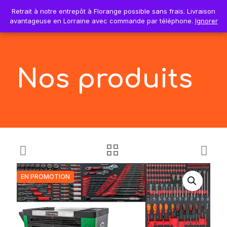
0
Retrait à notre entrepôt à Florange possible sans frais. Livraison
Retrait à notre entrepôt à Florange possible sans frais. Livraison
0,00€
avantageuse en Lorraine avec commande par téléphone.
avantageuse en Lorraine avec commande par téléphone.
Ignorer
Ignorer
Nos produits
EN PROMOTION