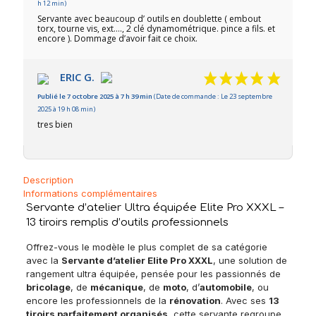
h 12 min)
Servante avec beaucoup d’ outils en doublette ( embout
torx, tourne vis, ext…., 2 clé dynamométrique. pince a fils. et
encore ). Dommage d’avoir fait ce choix.
ERIC G.
Publié le 7 octobre 2025 à 7 h 39 min
(Date de commande : Le 23 septembre
2025 à 19 h 08 min)
tres bien
Description
Informations complémentaires
Servante d’atelier Ultra équipée Elite Pro XXXL –
13 tiroirs remplis d’outils professionnels
Offrez-vous le modèle le plus complet de sa catégorie
avec la
Servante d’atelier Elite Pro XXXL
, une solution de
rangement ultra équipée, pensée pour les passionnés de
bricolage
, de
mécanique
, de
moto
, d’
automobile
, ou
encore les professionnels de la
rénovation
. Avec ses
13
tiroirs parfaitement organisés
, cette servante regroupe