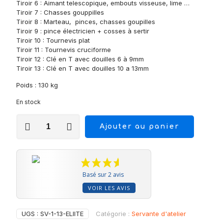
Tiroir 6 : Aimant telescopique, embouts visseuse, lime …
Tiroir 7 : Chasses gouppilles
Tiroir 8 : Marteau, pinces, chasses goupilles
Tiroir 9 : pince électricien + cosses à sertir
Tiroir 10 : Tournevis plat
Tiroir 11 : Tournevis cruciforme
Tiroir 12 : Clé en T avec douilles 6 à 9mm
Tiroir 13 : Clé en T avec douilles 10 a 13mm
Poids : 130 kg
En stock
quantité
Ajouter au panier
de
Servante
atelier
13
tiroirs
Ultra
Basé sur 2 avis
équipée
VOIR LES AVIS
Elite
pro
XXXL
UGS :
SV-1-13-ELIITE
Catégorie :
Servante d'atelier