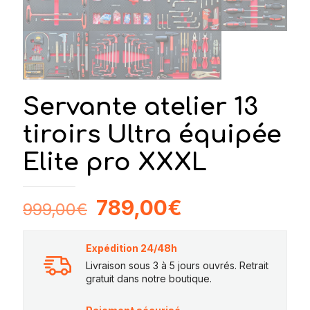
Servante atelier 13
tiroirs Ultra équipée
Elite pro XXXL
Le
Le
789,00
€
999,00
€
prix
prix
initial
actuel
Expédition 24/48h
était :
est :
Livraison sous 3 à 5 jours ouvrés. Retrait
gratuit dans notre boutique.
999,00€.
789,00€.