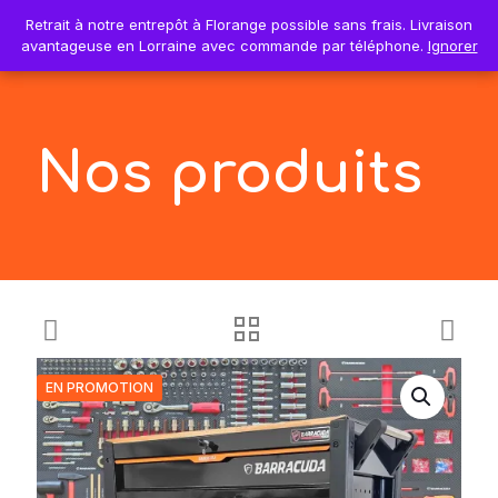
0
Retrait à notre entrepôt à Florange possible sans frais. Livraison
Retrait à notre entrepôt à Florange possible sans frais. Livraison
0,00€
avantageuse en Lorraine avec commande par téléphone.
avantageuse en Lorraine avec commande par téléphone.
Ignorer
Ignorer
Nos produits
EN PROMOTION