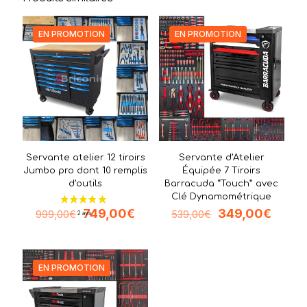
EN PROMOTION
EN PROMOTION
Servante atelier 12 tiroirs
Servante d’Atelier
Jumbo pro dont 10 remplis
Équipée 7 Tiroirs
d’outils
Barracuda “Touch” avec
Clé Dynamométrique
Le
Le
Le
Le
749,00
€
349,00
€
999,00
€
539,00
€
prix
prix
prix
prix
initial
actuel
initial
actuel
était :
est :
était :
est :
999,00€.
749,00€.
539,00€.
349,0
EN PROMOTION