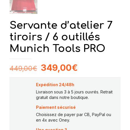
Servante d’atelier 7
tiroirs / 6 outillés
Munich Tools PRO
Le
Le
349,00
€
449,00
€
prix
prix
initial
actuel
Expédition 24/48h
était :
est :
Livraison sous 3 à 5 jours ouvrés. Retrait
gratuit dans notre boutique.
449,00€.
349,00€.
Paiement sécurisé
Choisissez de payer par CB, PayPal ou
en 4x avec Oney.
Une question ?