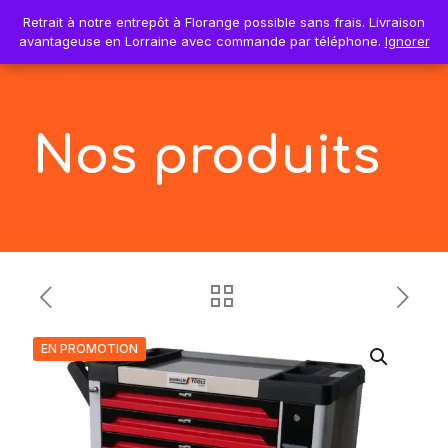
0
Retrait à notre entrepôt à Florange possible sans frais. Livraison
Retrait à notre entrepôt à Florange possible sans frais. Livraison
0,00€
avantageuse en Lorraine avec commande par téléphone.
avantageuse en Lorraine avec commande par téléphone.
Ignorer
Ignorer
Nos produits
EN PROMOTION