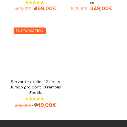
Le
Le
Le
Le
469,00
€
349,00
€
569,00
€
529,00
€
prix
prix
prix
prix
initial
actuel
initial
actuel
était :
est :
était :
est :
569,00€.
469,00€.
529,00€.
349,0
EN PROMOTION
Servante atelier 12 tiroirs
Jumbo pro dont 10 remplis
d’outils
Le
Le
749,00
€
999,00
€
prix
prix
initial
actuel
était :
est :
999,00€.
749,00€.