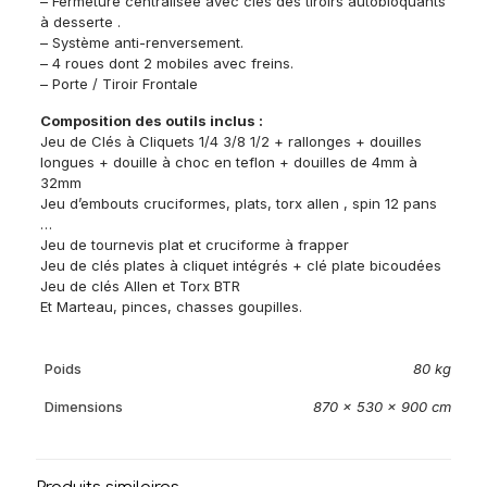
– Fermeture centralisée avec clés des tiroirs autobloquants
à desserte .
– Système anti-renversement.
– 4 roues dont 2 mobiles avec freins.
– Porte / Tiroir Frontale
Composition des outils inclus :
Jeu de Clés à Cliquets 1/4 3/8 1/2 + rallonges + douilles
longues + douille à choc en teflon + douilles de 4mm à
32mm
Jeu d’embouts cruciformes, plats, torx allen , spin 12 pans
…
Jeu de tournevis plat et cruciforme à frapper
Jeu de clés plates à cliquet intégrés + clé plate bicoudées
Jeu de clés Allen et Torx BTR
Et Marteau, pinces, chasses goupilles.
Poids
80 kg
Dimensions
870 × 530 × 900 cm