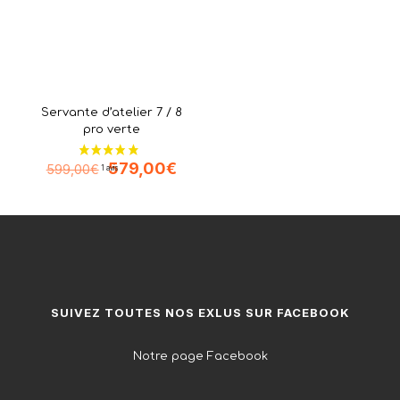
Servante d’atelier 7 / 8
pro verte
Le
Le
579,00
€
599,00
€
prix
prix
initial
actuel
était :
est :
599,00€.
579,00€.
SUIVEZ TOUTES NOS EXLUS SUR FACEBOOK
Notre page Facebook