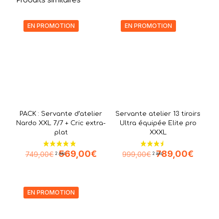
Produits similaires
EN PROMOTION
EN PROMOTION
PACK : Servante d’atelier
Servante atelier 13 tiroirs
Nardo XXL 7/7 + Cric extra-
Ultra équipée Elite pro
plat
XXXL
Le
Le
Le
Le
569,00
€
789,00
€
749,00
€
999,00
€
prix
prix
prix
prix
initial
actuel
initial
actuel
était :
est :
était :
est :
749,00€.
569,00€.
999,00€.
789,0
EN PROMOTION