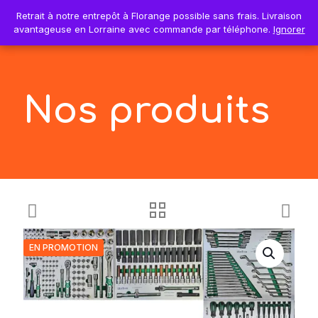
0
Retrait à notre entrepôt à Florange possible sans frais. Livraison
Retrait à notre entrepôt à Florange possible sans frais. Livraison
0,00€
avantageuse en Lorraine avec commande par téléphone.
avantageuse en Lorraine avec commande par téléphone.
Ignorer
Ignorer
Nos produits
EN PROMOTION