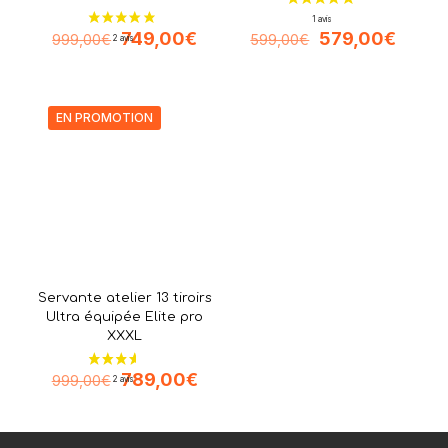
Le
Le
Le
Le
749,00
€
579,00
€
999,00
€
599,00
€
prix
prix
prix
prix
initial
actuel
initial
actuel
était :
est :
était :
est :
999,00€.
749,00€.
599,00€.
579,0
EN PROMOTION
Servante atelier 13 tiroirs
Ultra équipée Elite pro
XXXL
Le
Le
789,00
€
999,00
€
prix
prix
initial
actuel
était :
est :