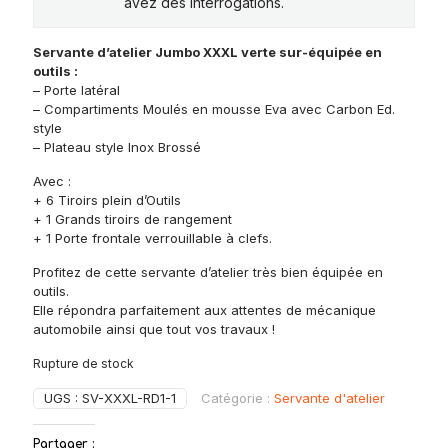
avez des interrogations.
Servante d’atelier Jumbo XXXL verte sur-équipée en
outils :
– Porte latéral
– Compartiments Moulés en mousse Eva avec Carbon Ed.
style
– Plateau style Inox Brossé
Avec :
+ 6 Tiroirs plein d’Outils
+ 1 Grands tiroirs de rangement
+ 1 Porte frontale verrouillable à clefs.
Profitez de cette servante d’atelier très bien équipée en
outils.
Elle répondra parfaitement aux attentes de mécanique
automobile ainsi que tout vos travaux !
Rupture de stock
UGS :
SV-XXXL-RD1-1
Catégorie :
Servante d'atelier
Partager :