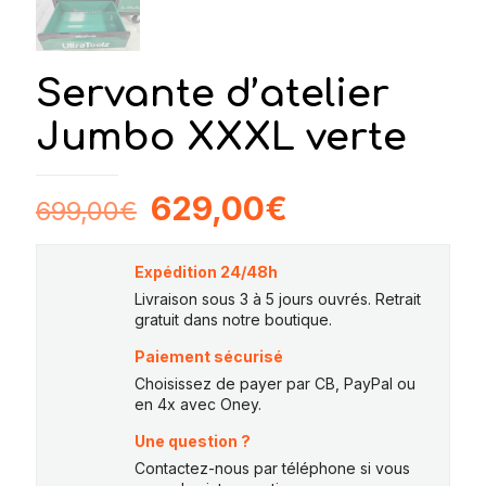
Servante d’atelier
Jumbo XXXL verte
Le
Le
629,00
€
699,00
€
prix
prix
initial
actuel
Expédition 24/48h
était :
est :
Livraison sous 3 à 5 jours ouvrés. Retrait
gratuit dans notre boutique.
699,00€.
629,00€.
Paiement sécurisé
Choisissez de payer par CB, PayPal ou
en 4x avec Oney.
Une question ?
Contactez-nous par téléphone si vous