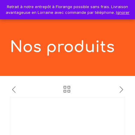
0
Retrait à notre entrepôt à Florange possible sans frais. Livraison
Retrait à notre entrepôt à Florange possible sans frais. Livraison
0,00€
avantageuse en Lorraine avec commande par téléphone.
avantageuse en Lorraine avec commande par téléphone.
Ignorer
Ignorer
Nos produits